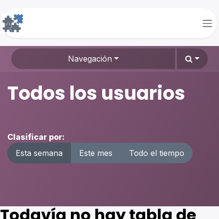
Ir al contenido
Navegación
Todos los usuarios
Clasificar por:
Esta semana
Este mes
Todo el tiempo
Todavía no hay tabla de