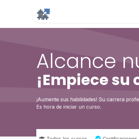
Ir al contenido
Inicio
IA
Alcance n
¡Empiece su c
¡Aumente sus habilidades! Su carrera profe
Es hora de iniciar un curso.
Todos los cursos
Certificaciones